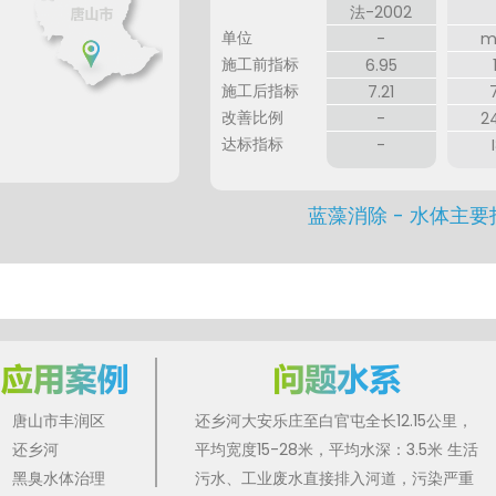
法-2002
单位
-
m
施工前指标
6.95
施工后指标
7.21
改善比例
-
2
达标指标
-
蓝藻消除 - 水体主
唐山市丰润区
还乡河大安乐庄至白官屯全长12.15公里，
还乡河
平均宽度15-28米，平均水深：3.5米 生活
黑臭水体治理
污水、工业废水直接排入河道，污染严重