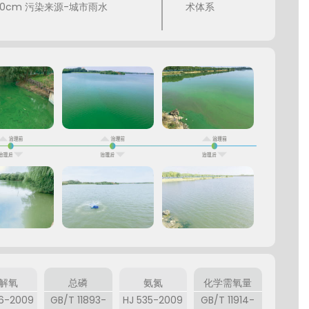
20cm 污染来源-城市雨水
术体系
解氧
总磷
氨氮
化学需氧量
06-2009
GB/T 11893-
HJ 535-2009
GB/T 11914-