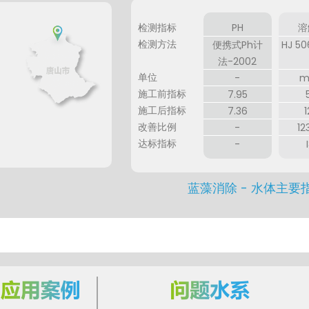
检测指标
PH
溶
检测方法
便携式Ph计
HJ 5
法-2002
单位
-
m
施工前指标
7.95
施工后指标
7.36
1
改善比例
-
12
水
达标指标
-
库
蓝藻消除 - 水体主要