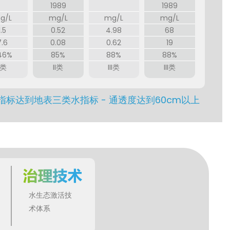
1989
1989
g/L
mg/L
mg/L
mg/L
1.5
0.52
4.98
68
7.6
0.08
0.62
19
46%
85%
88%
88%
I类
II类
III类
III类
要指标达到地表三类水指标 - 通透度达到60cm以上
水生态激活技
术体系