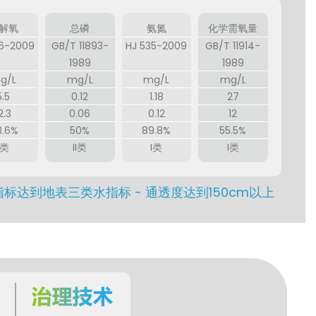
解氧
总磷
氨氮
化学需氧量
06-2009
GB/T 11893-
HJ 535-2009
GB/T 11914-
1989
1989
g/L
mg/L
mg/L
mg/L
5.5
0.12
1.18
27
2.3
0.06
0.12
12
3.6%
50%
89.8%
55.5%
I类
II类
I类
I类
指标达到地表三类水指标 - 通透度达到150cm以上