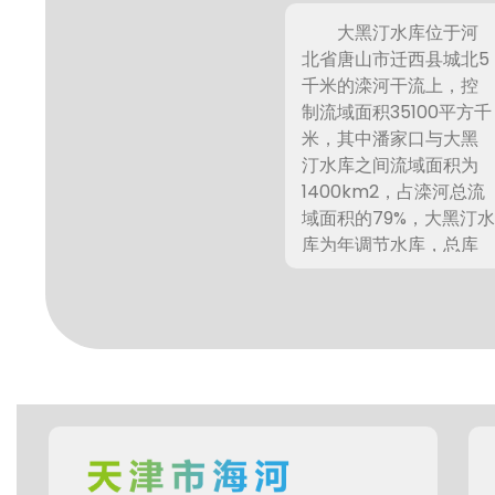
大黑汀水库位于河
北省唐山市迁西县城北5
千米的滦河干流上，控
制流域面积35100平方千
米，其中潘家口与大黑
汀水库之间流域面积为
1400km2，占滦河总流
域面积的79%，大黑汀
库为年调节水库，总库
容3.37亿立方米。该水
上游约30千米有潘家口
水库。由于网箱养鱼等
原因导致水体的富营养
化，水体蓝藻爆发，对
饮用水安全影响非常严
重.