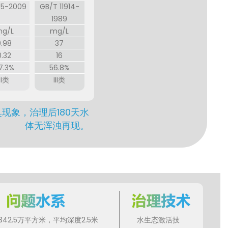
35-2009
GB/T 11914-
1989
g/L
mg/L
0.98
37
0.32
16
7.3%
56.8%
II类
III类
现象，治理后180天水
体无浑浊再现。
42.5万平方米，平均深度2.5米
水生态激活技