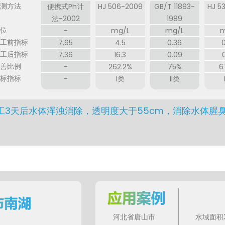
检测方法
便携式Ph计
HJ 506-2009
GB/T 11893-
HJ 5
法-2002
1989
单位
-
mg/L
mg/L
m
施工前指标
7.95
4.5
0.36
施工后指标
7.36
16.3
0.09
改善比例
-
262.2%
75%
6
达标指标
-
I类
II类
工3天后水体浑浊消除，透明度大于55cm，消除水体腥臭
河北省唐山市
水域面积3