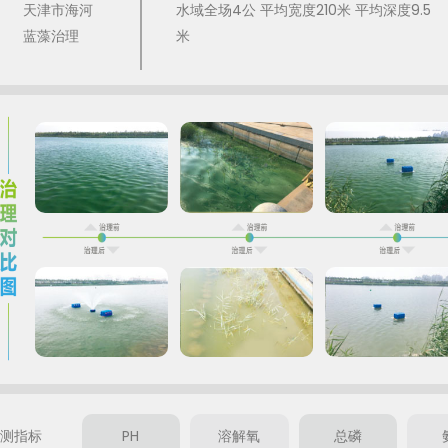
天津市海河
水域全场4公 平均宽度210米 平均深度9.5
蓝藻治理
米
检测指标
PH
溶解氧
总磷