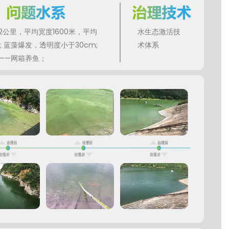
2公里，平均宽度1600米，平均
水生态激活技
; 蓝藻爆发，透明度小于30cm;
术体系
——网箱养鱼；