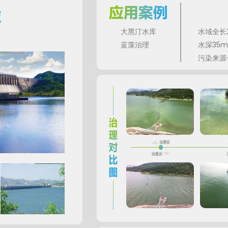
大黑汀水库
水域全长
蓝藻治理
水深35m
污染来源