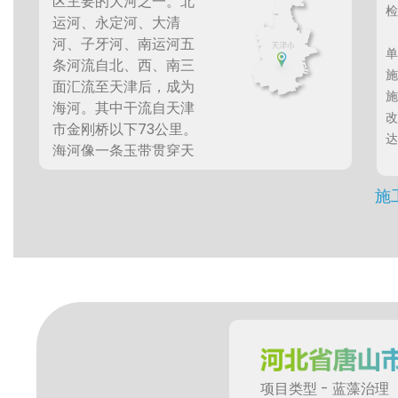
区主要的大河之一。北
运河、永定河、大清
河、子牙河、南运河五
条河流自北、西、南三
面汇流至天津后，成为
海河。其中干流自天津
市金刚桥以下73公里。
海河像一条玉带贯穿天
津市区，不仅对工农业
生产、水上交通运输和
施
人民生活都有密切关
系，而且是天津的重要
景观。平均宽度210米，
平均水深9.5米。海河属
于富营养型水体，主要
超标物是被污染河流带
入的大量氮、磷。由于
水体的富营养化导致蓝
藻爆发(蓝藻数目大于1
项目类型 - 蓝藻治理